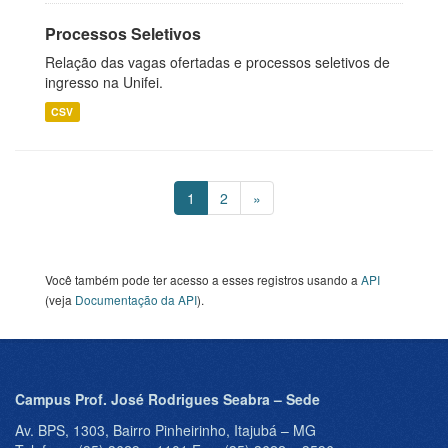
Processos Seletivos
Relação das vagas ofertadas e processos seletivos de
ingresso na Unifei.
CSV
1
2
»
Você também pode ter acesso a esses registros usando a
API
(veja
Documentação da API
).
Campus Prof. José Rodrigues Seabra – Sede
Av. BPS, 1303, Bairro Pinheirinho, Itajubá – MG