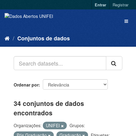
Entrar
Registrar
Conjuntos de dados
Ordenar por
34 conjuntos de dados
encontrados
Organizações:
UNIFEI
Grupos:
Pós Graduação
Graduação
Etiquetas: