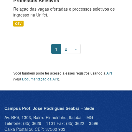
Processos Seletivos
Relação das vagas ofertadas e processos seletivos de
ingresso na Unifei.
CSV
1
2
»
Você também pode ter acesso a esses registros usando a
API
(veja
Documentação da API
).
Campus Prof. José Rodrigues Seabra – Sede
Av. BPS, 1303, Bairro Pinheirinho, Itajubá – MG
Telefone: (35) 3629 – 1101 Fax: (35) 3622 – 3596
Caixa Postal 50 CEP: 37500 903