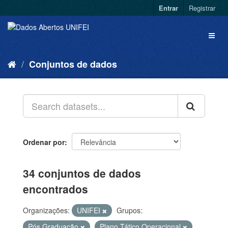
Entrar
Registrar
Conjuntos de dados
Ordenar por
34 conjuntos de dados
encontrados
Organizações:
UNIFEI
Grupos:
Pós Graduação
Plano Tático Operacional