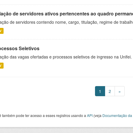
lação de servidores ativos pertencentes ao quadro permane
ação de servidores contendo nome, cargo, titulação, regime de trabal
V
ocessos Seletivos
ação das vagas ofertadas e processos seletivos de ingresso na Unifei.
V
1
2
»
ê também pode ter acesso a esses registros usando a
API
(veja
Documentação da 