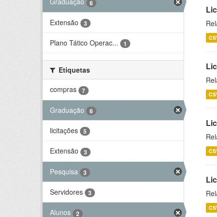
Graduação
6
Lic
Extensão
Rel
3
CS
Plano Tático Operac...
1
Lic
Etiquetas
Rel
compras
7
CS
Graduação
6
Lic
licitações
5
Rel
Extensão
CS
3
Pesquisa
3
Li
Servidores
Rel
3
CS
Alunos
2