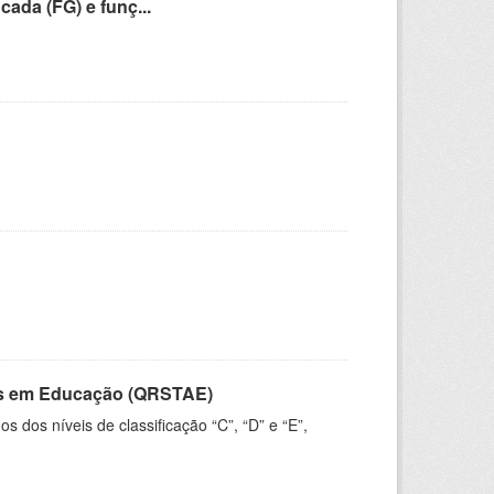
cada (FG) e funç...
vos em Educação (QRSTAE)
dos níveis de classificação “C”, “D” e “E”,