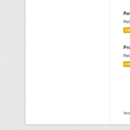
Re
Rel
CS
Pr
Rel
CS
Voc