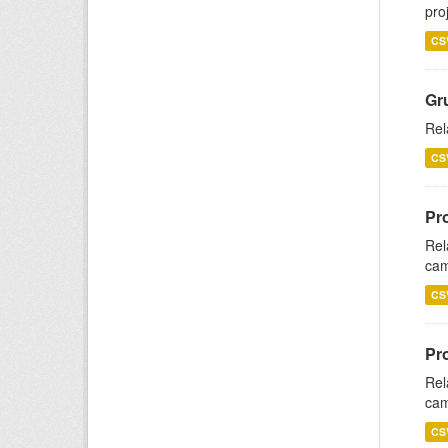
pro
CS
Gr
Rel
CS
Pr
Rel
cam
CS
Pr
Rel
cam
CS