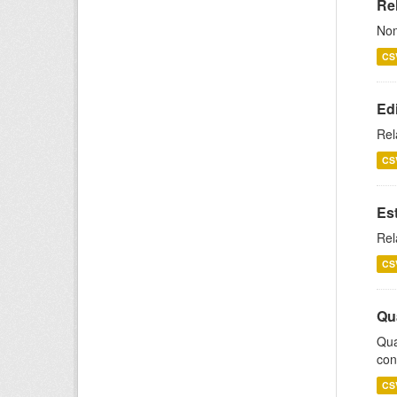
Rel
Nom
CS
Ed
Rel
CS
Es
Rel
CS
Qu
Qua
con
CS