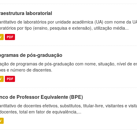
raestrutura laboratorial
ntitativo de laboratórios por unidade acadêmica (UA) com nome da U
oratórios por tipo (ensino, pesquisa e extensão), utilização média...
V
PDF
ogramas de pós-graduação
ação de programas de pós-graduação com nome, situação, nível de ens
es e número de discentes.
V
PDF
nco de Professor Equivalente (BPE)
ntitativo de docentes efetivos, substitutos, titular-livre, visitantes e vi
docentes, total em fator de equivalência,...
V