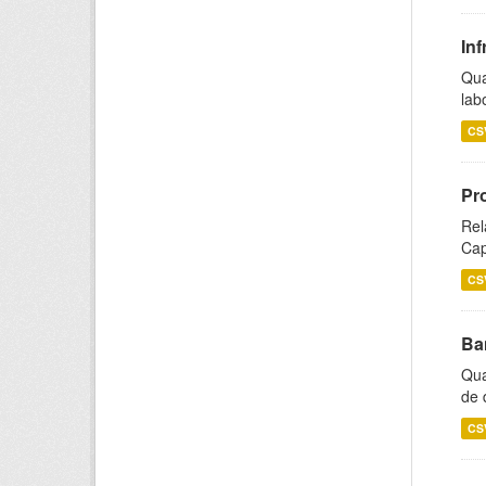
Inf
Qua
lab
CS
Pr
Rel
Cap
CS
Ba
Qua
de 
CS