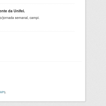
nte da Unifei.
ho/jornada semanal, campi.
API
).