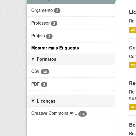
Orçamento
2
Li
Rel
Professor
2
CS
Projeto
2
Co
Mostrar mais Etiquetas
Con
Formatos
CS
CSV
34
Re
PDF
2
Rel
da 
Licenças
CS
Creative Commons At...
34
Bol
Rel