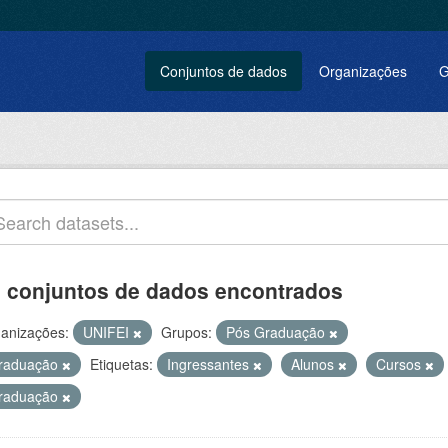
Conjuntos de dados
Organizações
G
 conjuntos de dados encontrados
anizações:
UNIFEI
Grupos:
Pós Graduação
raduação
Etiquetas:
Ingressantes
Alunos
Cursos
raduação