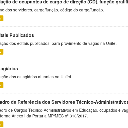
ação de ocupantes de cargo de direção (CD), função gratifi
e dos servidores, cargo/função, código do cargo/função.
V
itais Publicados
ação dos editais publicados, para provimento de vagas na Unifei.
V
tagiários
ação dos estagiários atuantes na Unifei.
V
adro de Referência dos Servidores Técnico-Administrati
dro de Cargos Técnico-Administrativos em Educação, ocupados e vagos 
forme Anexo I da Portaria MP/MEC nº 316/2017.
V