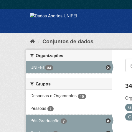
Conjuntos de dados
Organizações
UNIFEI
34
Grupos
34
Despesas e Orçamentos
10
Org
G
Pessoas
7
G
Pós Graduação
7