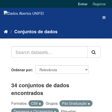
Entrar
Registrar
Conjuntos de dados
Ordenar por
34 conjuntos de dados
encontrados
Formatos:
CSV
Grupos:
Pós Graduação
Despesas e Orçamentos
Etiquetas: