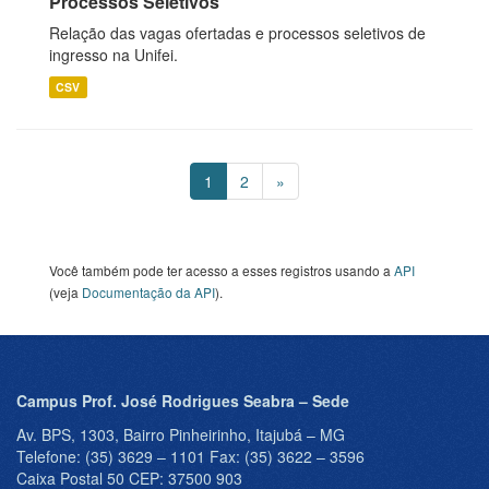
Processos Seletivos
Relação das vagas ofertadas e processos seletivos de
ingresso na Unifei.
CSV
1
2
»
Você também pode ter acesso a esses registros usando a
API
(veja
Documentação da API
).
Campus Prof. José Rodrigues Seabra – Sede
Av. BPS, 1303, Bairro Pinheirinho, Itajubá – MG
Telefone: (35) 3629 – 1101 Fax: (35) 3622 – 3596
Caixa Postal 50 CEP: 37500 903