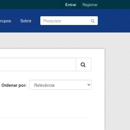
Entrar
Registrar
rupos
Sobre
Ordenar por