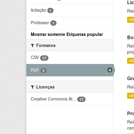
Li
licitação
1
Rel
CS
Professor
1
Mostrar somente Etiquetas popular
Bol
Formatos
Rel
pro
CSV
17
CS
PDF
2
Gr
Licenças
Rel
CS
Creative Commons At...
17
Pr
Rel
cam