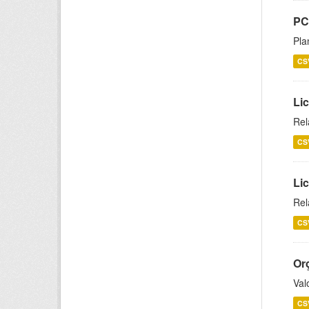
PC
Pla
CS
Lic
Rel
CS
Lic
Rel
CS
Or
Val
CS