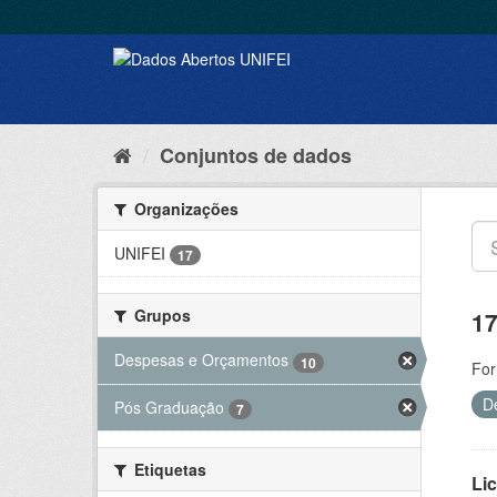
Conjuntos de dados
Organizações
UNIFEI
17
Grupos
17
Despesas e Orçamentos
10
For
D
Pós Graduação
7
Etiquetas
Lic