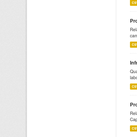
CS
Pr
Rel
cam
CS
Inf
Qua
lab
CS
Pr
Rel
Cap
CS