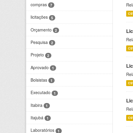
compras
Rel
7
CS
licitações
5
Orçamento
2
Lic
Rel
Pesquisa
2
CS
Projeto
2
Lic
Aprovado
1
Rel
Bolsistas
1
CS
Executado
1
Li
Itabira
1
Rel
Itajubá
CS
1
Laboratórios
1