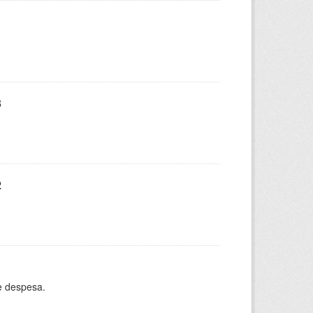
3
2
e despesa.