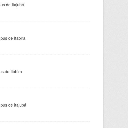
pus de Itajubá
pus de Itabira
s de Itabira
mpus de Itajubá