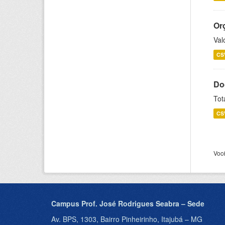
Or
Val
CS
Do
Tot
CS
Voc
Campus Prof. José Rodrigues Seabra – Sede
Av. BPS, 1303, Bairro Pinheirinho, Itajubá – MG