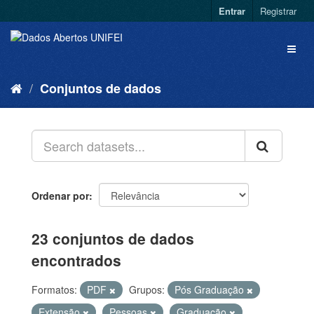
Entrar
Registrar
Conjuntos de dados
Ordenar por
23 conjuntos de dados
encontrados
Formatos:
PDF
Grupos:
Pós Graduação
Extensão
Pessoas
Graduação