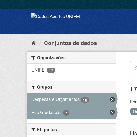
Conjuntos de dados
Organizações
UNIFEI
17
Grupos
17
Despesas e Orçamentos
10
For
D
Pós Graduação
7
Etiquetas
Lic