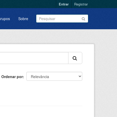
Entrar
Registrar
rupos
Sobre
Ordenar por