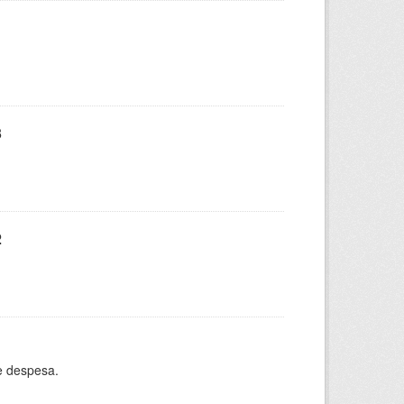
3
2
e despesa.