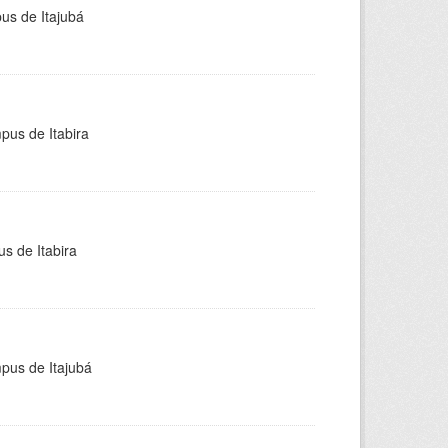
pus de Itajubá
pus de Itabira
s de Itabira
mpus de Itajubá