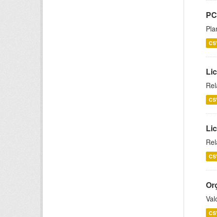
PC
Pla
CS
Lic
Rel
CS
Lic
Rel
CS
Or
Val
CS