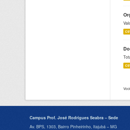
Or
Val
CS
Do
Tot
CS
Voc
Campus Prof. José Rodrigues Seabra – Sede
Av. BPS, 1303, Bairro Pinheirinho, Itajubá – MG