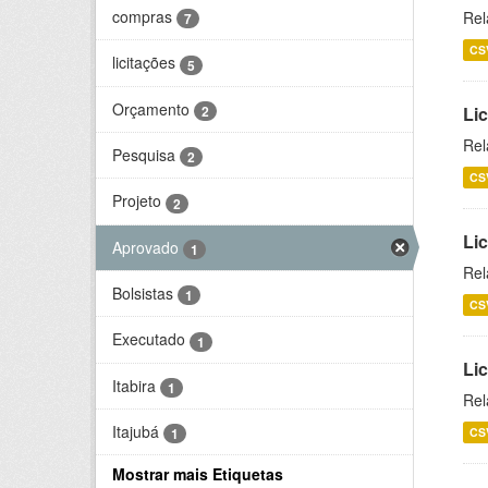
compras
Rel
7
CS
licitações
5
Orçamento
2
Lic
Rel
Pesquisa
2
CS
Projeto
2
Lic
Aprovado
1
Rel
Bolsistas
1
CS
Executado
1
Li
Itabira
1
Rel
Itajubá
CS
1
Mostrar mais Etiquetas