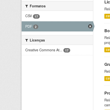
Li
Formatos
Rel
CSV
17
CS
PDF
2
Bol
Rel
Licenças
pro
Creative Commons At...
CS
17
Gr
Rel
CS
Pr
Rel
cam