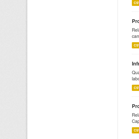
CS
Pr
Rel
cam
CS
Inf
Qua
lab
CS
Pr
Rel
Cap
CS