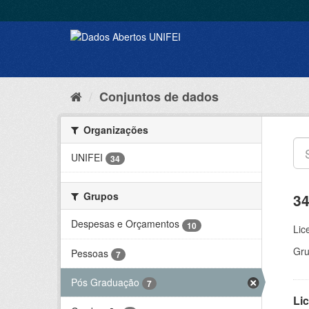
Conjuntos de dados
Organizações
UNIFEI
34
Grupos
34
Despesas e Orçamentos
10
Lic
Gru
Pessoas
7
Pós Graduação
7
Lic