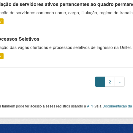
lação de servidores ativos pertencentes ao quadro permane
ação de servidores contendo nome, cargo, titulação, regime de trabal
V
ocessos Seletivos
ação das vagas ofertadas e processos seletivos de ingresso na Unifei.
V
1
2
»
ê também pode ter acesso a esses registros usando a
API
(veja
Documentação da 