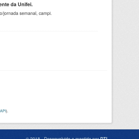
nte da Unifei.
ho/jornada semanal, campi.
API
).
© 2018 - Desenvolvido e mantido por
DTI