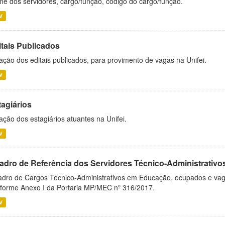
e dos servidores, cargo/função, código do cargo/função.
V
itais Publicados
ação dos editais publicados, para provimento de vagas na Unifei.
V
tagiários
ação dos estagiários atuantes na Unifei.
V
adro de Referência dos Servidores Técnico-Administrati
dro de Cargos Técnico-Administrativos em Educação, ocupados e vagos 
forme Anexo I da Portaria MP/MEC nº 316/2017.
V