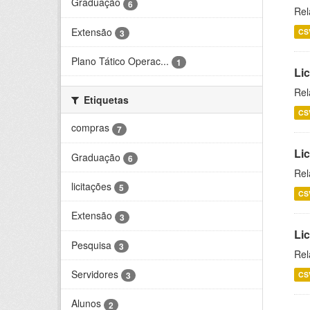
Graduação
6
Rel
Extensão
CS
3
Plano Tático Operac...
1
Lic
Rel
Etiquetas
CS
compras
7
Lic
Graduação
6
Rel
licitações
5
CS
Extensão
3
Li
Pesquisa
3
Rel
Servidores
CS
3
Alunos
2