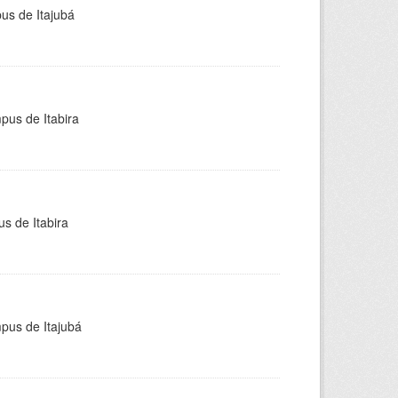
pus de Itajubá
pus de Itabira
s de Itabira
mpus de Itajubá