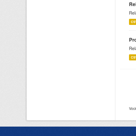
Re
Rel
CS
Pr
Rel
CS
Voc