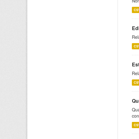
Nom
CS
Ed
Rel
CS
Es
Rel
CS
Qu
Qua
con
CS