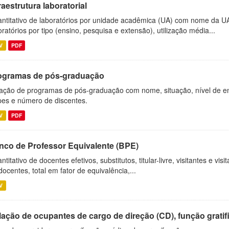
raestrutura laboratorial
ntitativo de laboratórios por unidade acadêmica (UA) com nome da U
oratórios por tipo (ensino, pesquisa e extensão), utilização média...
V
PDF
ogramas de pós-graduação
ação de programas de pós-graduação com nome, situação, nível de ens
es e número de discentes.
V
PDF
nco de Professor Equivalente (BPE)
ntitativo de docentes efetivos, substitutos, titular-livre, visitantes e vi
docentes, total em fator de equivalência,...
V
ação de ocupantes de cargo de direção (CD), função gratifi