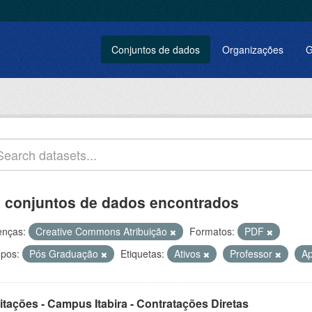
Conjuntos de dados
Organizações
G
 conjuntos de dados encontrados
enças:
Creative Commons Atribuição
Formatos:
PDF
pos:
Pós Graduação
Etiquetas:
Ativos
Professor
A
itações - Campus Itabira - Contratações Diretas