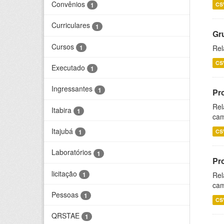
Convênios
CS
1
Curriculares
1
Gr
Cursos
1
Rel
CS
Executado
1
Ingressantes
1
Pr
Rel
Itabira
1
cam
Itajubá
CS
1
Laboratórios
1
Pr
licitação
1
Rel
cam
Pessoas
1
CS
QRSTAE
1