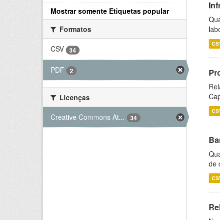
Inf
Mostrar somente Etiquetas popular
Qua
lab
Formatos
CS
CSV
34
PDF
2
Pr
Rel
Cap
Licenças
CS
Creative Commons At...
34
Ba
Qua
de 
CS
Rel