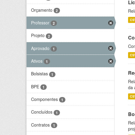
Li
Orçamento
2
Rel
CS
Professor
2
Projeto
2
Co
Con
Aprovado
1
CS
Ativos
1
Re
Bolsistas
1
Rel
BPE
1
da 
CS
Componentes
1
Concluídos
1
Bol
Rel
Contratos
1
pro