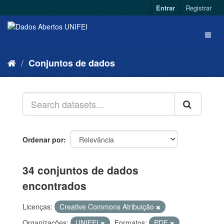
Entrar
Registrar
Conjuntos de dados
Ordenar por
34 conjuntos de dados
encontrados
Licenças:
Creative Commons Atribuição
Organizações:
UNIFEI
Formatos:
PDF