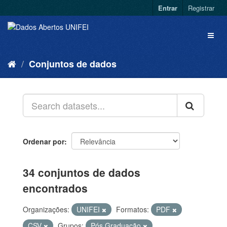
Entrar
Registrar
Conjuntos de dados
Ordenar por
34 conjuntos de dados
encontrados
Organizações:
UNIFEI
Formatos:
PDF
CSV
Grupos:
Pós Graduação