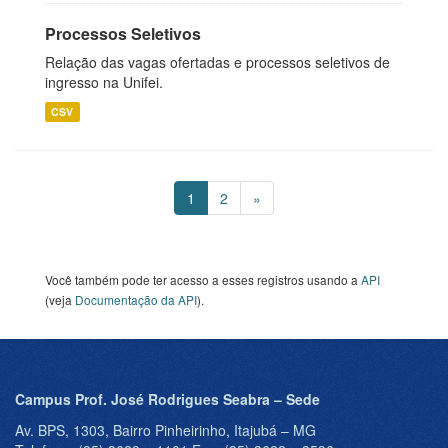
Processos Seletivos
Relação das vagas ofertadas e processos seletivos de
ingresso na Unifei.
CSV
1
2
»
Você também pode ter acesso a esses registros usando a
API
(veja
Documentação da API
).
Campus Prof. José Rodrigues Seabra – Sede
Av. BPS, 1303, Bairro Pinheirinho, Itajubá – MG