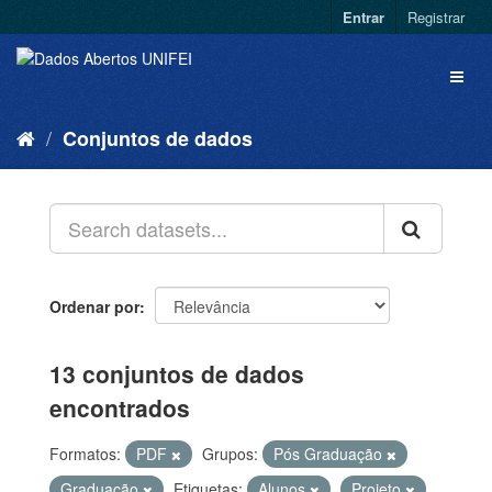
Entrar
Registrar
Conjuntos de dados
Ordenar por
13 conjuntos de dados
encontrados
Formatos:
PDF
Grupos:
Pós Graduação
Graduação
Etiquetas:
Alunos
Projeto