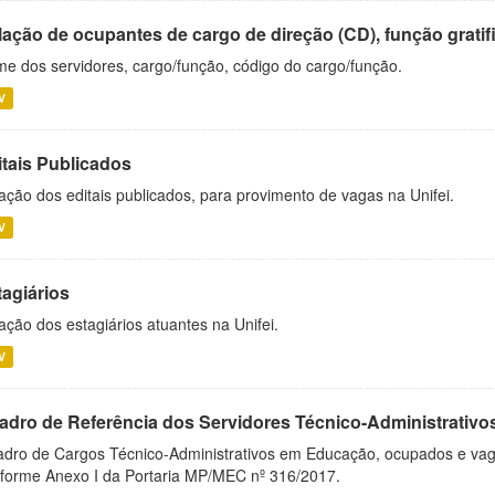
ação de ocupantes de cargo de direção (CD), função gratifi
e dos servidores, cargo/função, código do cargo/função.
V
itais Publicados
ação dos editais publicados, para provimento de vagas na Unifei.
V
tagiários
ação dos estagiários atuantes na Unifei.
V
adro de Referência dos Servidores Técnico-Administrati
dro de Cargos Técnico-Administrativos em Educação, ocupados e vagos 
forme Anexo I da Portaria MP/MEC nº 316/2017.