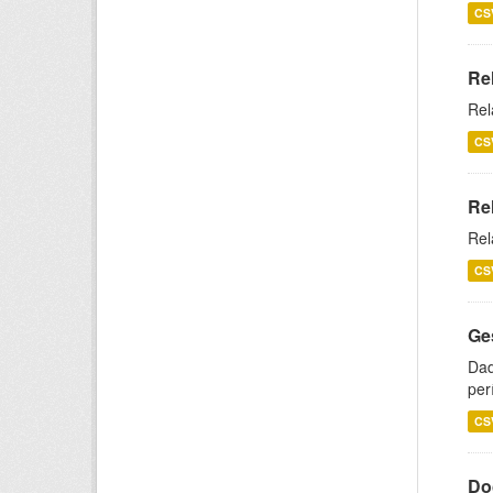
CS
Re
Rel
CS
Re
Rel
CS
Ge
Dad
per
CS
Do