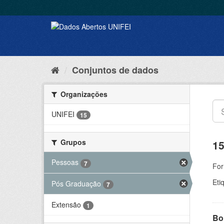
Conjuntos de dados
Organizações
UNIFEI
15
Grupos
15
Pessoas
7
For
Eti
Pós Graduação
7
Extensão
1
Bol