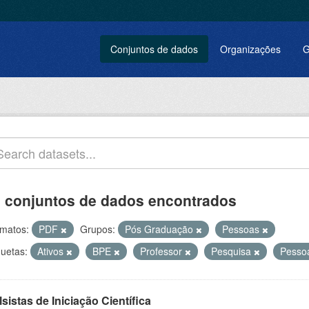
Conjuntos de dados
Organizações
G
 conjuntos de dados encontrados
matos:
PDF
Grupos:
Pós Graduação
Pessoas
quetas:
Ativos
BPE
Professor
Pesquisa
Pesso
sistas de Iniciação Científica