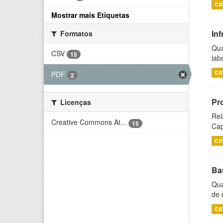
CS
Mostrar mais Etiquetas
Inf
Formatos
Qua
CSV
15
lab
CS
PDF
2
Pr
Licenças
Rel
Creative Commons At...
15
Cap
CS
Ba
Qua
de 
CS