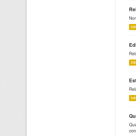
Rel
Nom
CS
Ed
Rel
CS
Es
Rel
CS
Qu
Qua
con