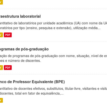
V
raestrutura laboratorial
ntitativo de laboratórios por unidade acadêmica (UA) com nome da U
oratórios por tipo (ensino, pesquisa e extensão), utilização média...
V
PDF
ogramas de pós-graduação
ação de programas de pós-graduação com nome, situação, nível de ens
es e número de discentes.
V
PDF
nco de Professor Equivalente (BPE)
ntitativo de docentes efetivos, substitutos, titular-livre, visitantes e vi
docentes, total em fator de equivalência,...
V