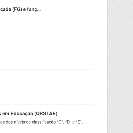
cada (FG) e funç...
vos em Educação (QRSTAE)
dos níveis de classificação “C”, “D” e “E”,