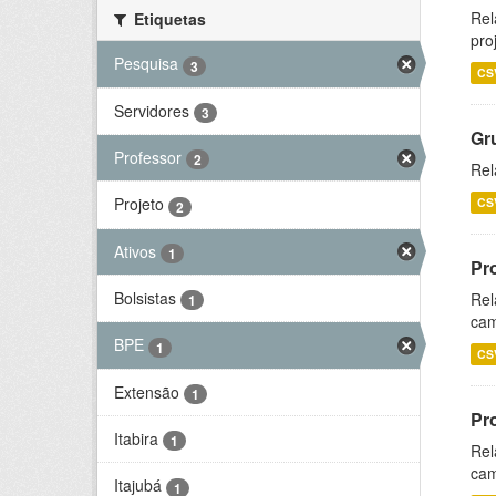
Rel
Etiquetas
pro
Pesquisa
3
CS
Servidores
3
Gr
Professor
2
Rel
Projeto
CS
2
Ativos
1
Pr
Bolsistas
Rel
1
cam
BPE
1
CS
Extensão
1
Pr
Itabira
1
Rel
cam
Itajubá
1