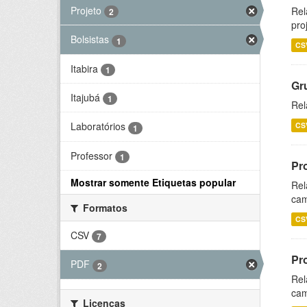
Projeto
Rel
2
pro
Bolsistas
1
CS
Itabira
1
Gr
Itajubá
1
Rel
Laboratórios
CS
1
Professor
1
Pr
Mostrar somente Etiquetas popular
Rel
cam
Formatos
CS
CSV
7
Pr
PDF
2
Rel
cam
Licenças