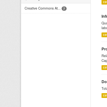
CS
Creative Commons At...
7
Inf
Qua
lab
CS
Pr
Rel
Cap
CS
Do
Tot
CS