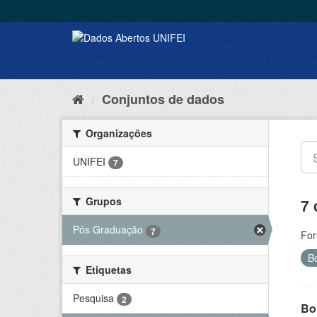
Conjuntos de dados
Organizações
UNIFEI
7
Grupos
7 
Pós Graduação
7
For
B
Etiquetas
Pesquisa
2
Bol