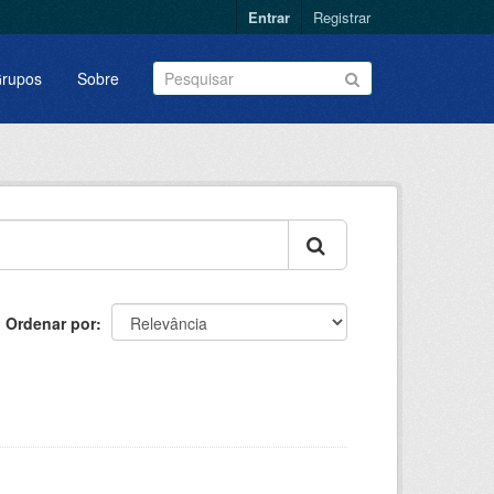
Entrar
Registrar
rupos
Sobre
Ordenar por