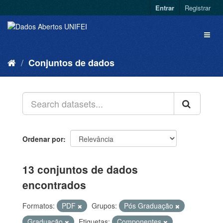
Entrar
Registrar
Conjuntos de dados
Ordenar por
13 conjuntos de dados
encontrados
Formatos:
PDF
Grupos:
Pós Graduação
Graduação
Etiquetas:
Componentes