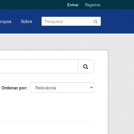
Entrar
Registrar
rupos
Sobre
Ordenar por