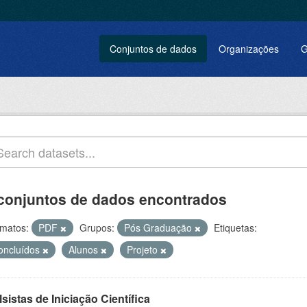
Conjuntos de dados
Organizações
G
conjuntos de dados encontrados
matos:
PDF
Grupos:
Pós Graduação
Etiquetas:
oncluídos
Alunos
Projeto
sistas de Iniciação Científica