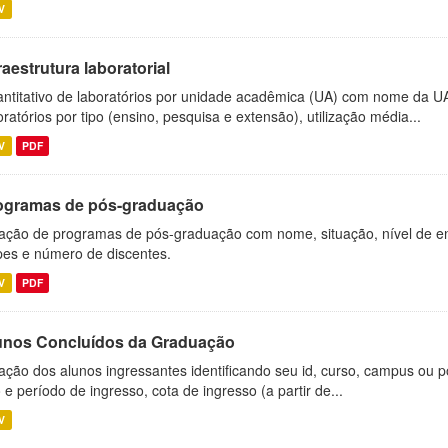
V
raestrutura laboratorial
ntitativo de laboratórios por unidade acadêmica (UA) com nome da U
oratórios por tipo (ensino, pesquisa e extensão), utilização média...
V
PDF
ogramas de pós-graduação
ação de programas de pós-graduação com nome, situação, nível de ens
es e número de discentes.
V
PDF
unos Concluídos da Graduação
ação dos alunos ingressantes identificando seu id, curso, campus ou p
 e período de ingresso, cota de ingresso (a partir de...
V