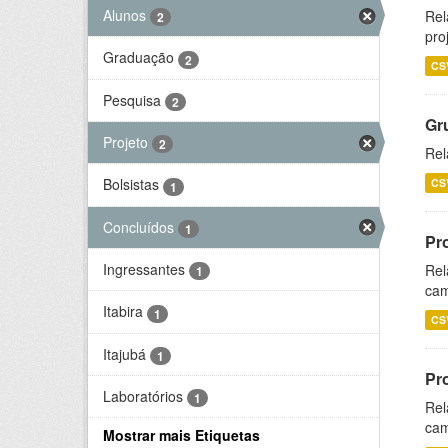
Alunos
Rel
2
pro
Graduação
2
CS
Pesquisa
2
Gr
Projeto
2
Rel
Bolsistas
CS
1
Concluídos
1
Pr
Ingressantes
Rel
1
cam
Itabira
1
CS
Itajubá
1
Pr
Laboratórios
1
Rel
cam
Mostrar mais Etiquetas