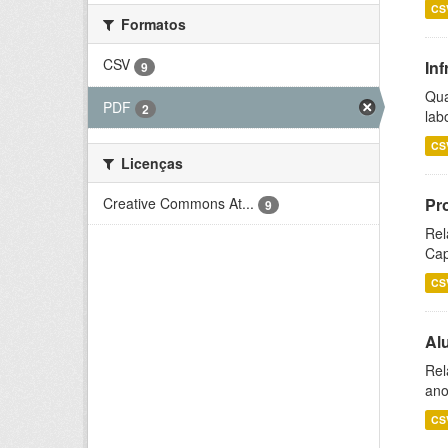
CS
Formatos
CSV
Inf
9
Qua
PDF
2
lab
CS
Licenças
Creative Commons At...
Pr
9
Rel
Cap
CS
Al
Rel
ano
CS