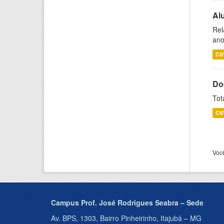
Al
Rel
ano
CS
Do
Tot
CS
Voc
Campus Prof. José Rodrigues Seabra – Sede
Av. BPS, 1303, Bairro Pinheirinho, Itajubá – MG