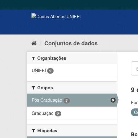
Conjuntos de dados
Organizações
UNIFEI
9
Grupos
9 
Pós Graduação
7
For
C
Graduação
2
Etiquetas
Bol