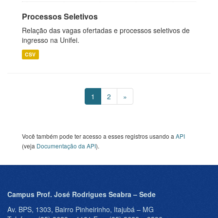
Processos Seletivos
Relação das vagas ofertadas e processos seletivos de
ingresso na Unifei.
CSV
1
2
»
Você também pode ter acesso a esses registros usando a
API
(veja
Documentação da API
).
Campus Prof. José Rodrigues Seabra – Sede
Av. BPS, 1303, Bairro Pinheirinho, Itajubá – MG