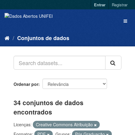
Entrar
Registrar
Conjuntos de dados
Ordenar por
34 conjuntos de dados
encontrados
Licenças:
Creative Commons Atribuição
Formatos:
PDF
Grupos:
Pós Graduação