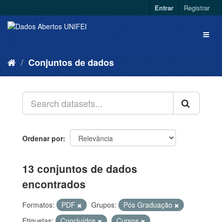
Entrar
Registrar
Conjuntos de dados
Ordenar por
13 conjuntos de dados
encontrados
Formatos:
PDF
Grupos:
Pós Graduação
Etiquetas:
Concluídos
Cursos