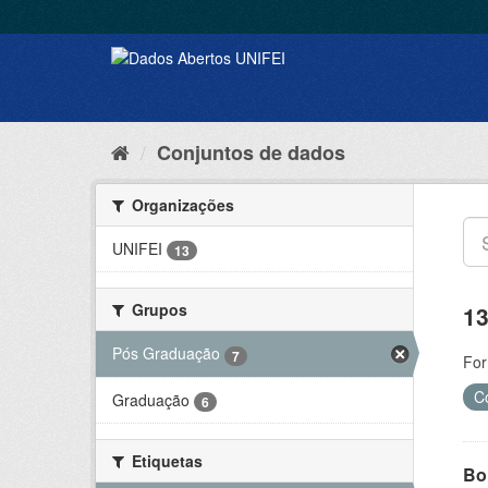
Conjuntos de dados
Organizações
UNIFEI
13
Grupos
13
Pós Graduação
7
For
C
Graduação
6
Etiquetas
Bol