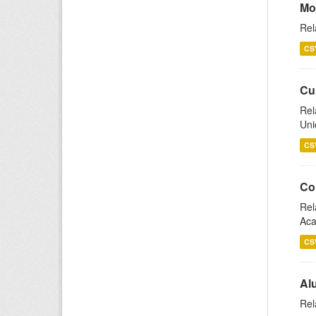
Mo
Rel
CS
Cu
Rel
Uni
CS
Co
Rel
Aca
CS
Al
Rel