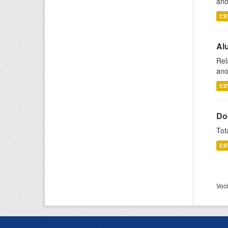
ano
CS
Al
Rel
ano
CS
Do
Tot
CS
Voc