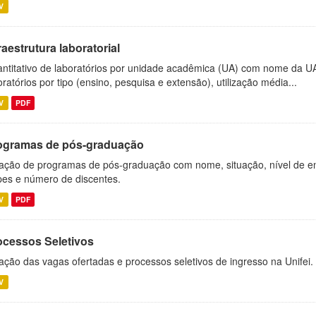
V
raestrutura laboratorial
ntitativo de laboratórios por unidade acadêmica (UA) com nome da U
oratórios por tipo (ensino, pesquisa e extensão), utilização média...
V
PDF
ogramas de pós-graduação
ação de programas de pós-graduação com nome, situação, nível de ens
es e número de discentes.
V
PDF
ocessos Seletivos
ação das vagas ofertadas e processos seletivos de ingresso na Unifei.
V