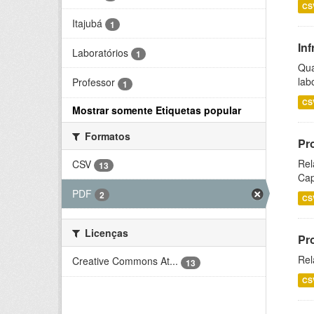
CS
Itajubá
1
Inf
Laboratórios
1
Qua
lab
Professor
1
CS
Mostrar somente Etiquetas popular
Formatos
Pr
Rel
CSV
13
Cap
PDF
2
CS
Licenças
Pr
Rel
Creative Commons At...
13
CS