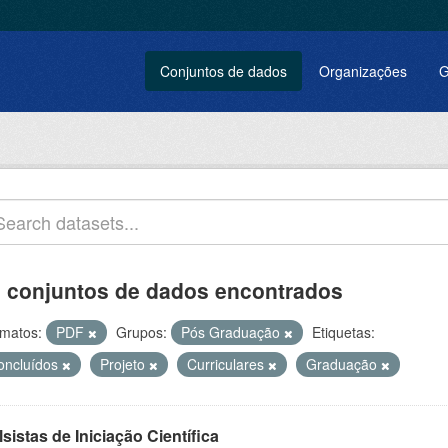
Conjuntos de dados
Organizações
G
 conjuntos de dados encontrados
matos:
PDF
Grupos:
Pós Graduação
Etiquetas:
oncluídos
Projeto
Curriculares
Graduação
sistas de Iniciação Científica