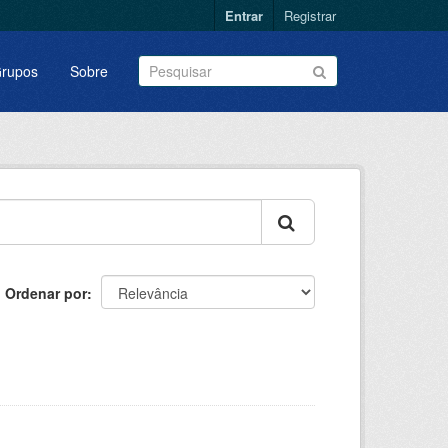
Entrar
Registrar
rupos
Sobre
Ordenar por