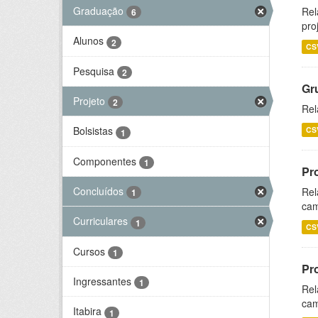
Graduação
Rel
6
pro
Alunos
2
CS
Pesquisa
2
Gr
Projeto
2
Rel
Bolsistas
CS
1
Componentes
1
Pr
Concluídos
Rel
1
cam
Curriculares
1
CS
Cursos
1
Pr
Ingressantes
1
Rel
cam
Itabira
1