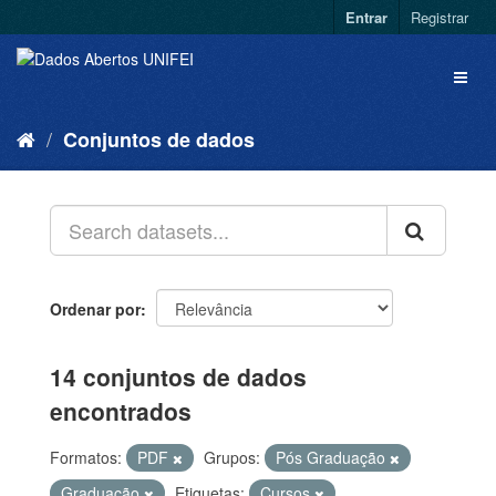
Entrar
Registrar
Conjuntos de dados
Ordenar por
14 conjuntos de dados
encontrados
Formatos:
PDF
Grupos:
Pós Graduação
Graduação
Etiquetas:
Cursos