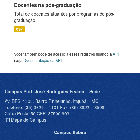
Docentes na pós-graduação
Total de docentes atuantes por programas de pós-
graduação.
CSV
Você também pode ter acesso a esses registros usando a
API
(veja
Documentação da API
).
Campus Prof. José Rodrigues Seabra – Sede
Av. BPS, 1303, Bairro Pinheirinho, Itajubá – MG
Telefone: (35) 3629 – 1101 Fax: (35) 3622 – 3596
Caixa Postal 50 CEP: 37500 903
Mapa do Campus
Campus Itabira