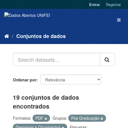
Entrar
Registrar
Conjuntos de dados
Ordenar por
19 conjuntos de dados
encontrados
Formatos:
PDF
Grupos:
Pós Graduação
Despesas e Orçamentos
Etiquetas: