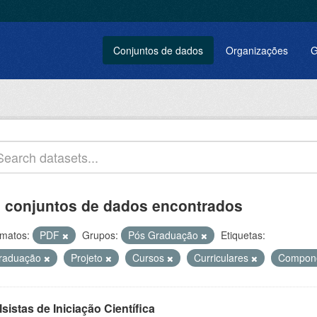
Conjuntos de dados
Organizações
G
 conjuntos de dados encontrados
matos:
PDF
Grupos:
Pós Graduação
Etiquetas:
raduação
Projeto
Cursos
Curriculares
Compon
sistas de Iniciação Científica