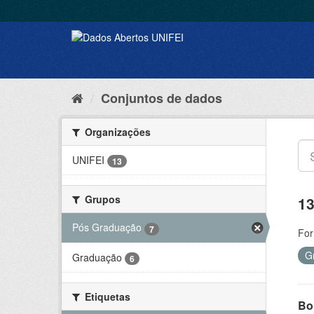
Conjuntos de dados
Organizações
UNIFEI
13
Grupos
13
Pós Graduação
7
For
G
Graduação
6
Etiquetas
Bol