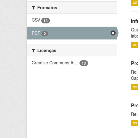
CS
Formatos
CSV
Inf
13
Qua
PDF
2
lab
CS
Licenças
Creative Commons At...
Pr
13
Rel
Cap
CS
Pr
Rel
CS