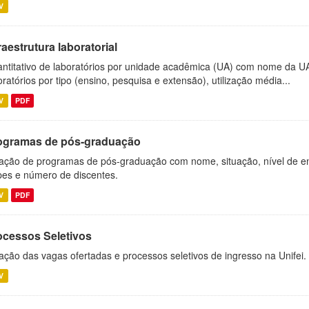
V
raestrutura laboratorial
ntitativo de laboratórios por unidade acadêmica (UA) com nome da U
oratórios por tipo (ensino, pesquisa e extensão), utilização média...
V
PDF
ogramas de pós-graduação
ação de programas de pós-graduação com nome, situação, nível de ens
es e número de discentes.
V
PDF
ocessos Seletivos
ação das vagas ofertadas e processos seletivos de ingresso na Unifei.
V