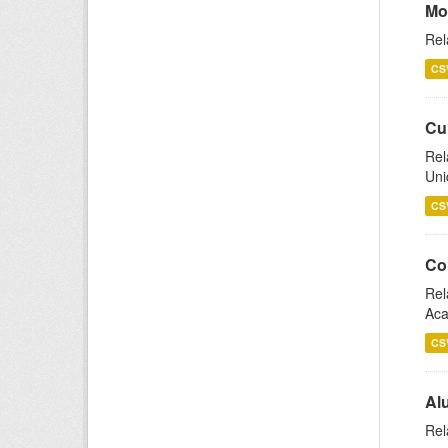
Mo
Rel
CS
Cu
Rel
Uni
CS
Co
Rel
Aca
CS
Al
Rel