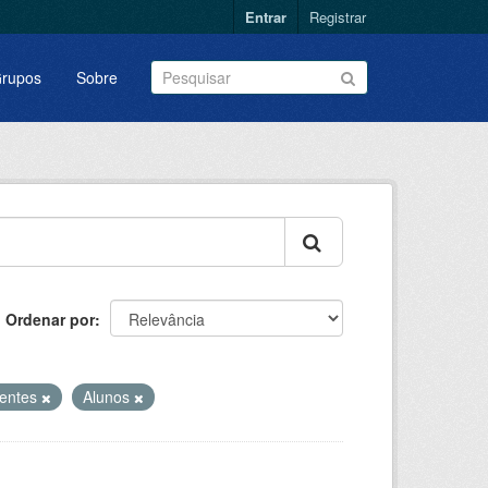
Entrar
Registrar
rupos
Sobre
Ordenar por
entes
Alunos