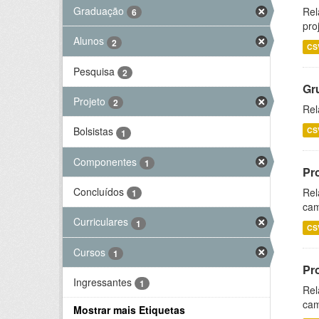
Graduação
Rel
6
pro
Alunos
2
CS
Pesquisa
2
Gr
Projeto
2
Rel
Bolsistas
CS
1
Componentes
1
Pr
Concluídos
Rel
1
cam
Curriculares
1
CS
Cursos
1
Pr
Ingressantes
1
Rel
cam
Mostrar mais Etiquetas