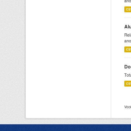
ano
CS
Al
Rel
ano
CS
Do
Tot
CS
Voc