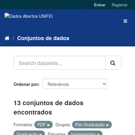
Entrar
Registrar
Conjuntos de dados
Ordenar por
13 conjuntos de dados
encontrados
Formatos:
PDF
Grupos:
Pós Graduação
Graduação
Etiquetas:
Ingressantes