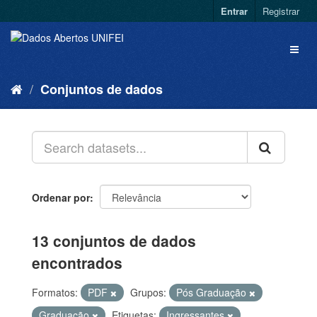
Entrar
Registrar
Conjuntos de dados
Ordenar por
13 conjuntos de dados
encontrados
Formatos:
PDF
Grupos:
Pós Graduação
Graduação
Etiquetas:
Ingressantes