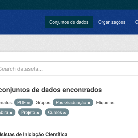
Conjuntos de dados
Organizações
G
conjuntos de dados encontrados
matos:
PDF
Grupos:
Pós Graduação
Etiquetas:
abira
Projeto
Cursos
sistas de Iniciação Científica