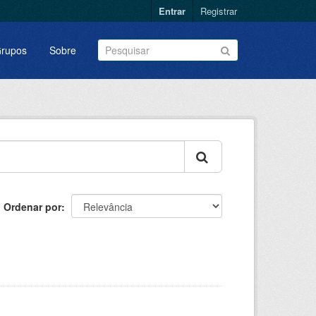
Entrar
Registrar
rupos
Sobre
Ordenar por