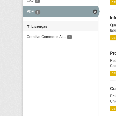
CSV
8
CS
PDF
2
Inf
Qua
Licenças
lab
Creative Commons At...
8
CS
Pr
Rel
Cap
CS
Cu
Rel
Uni
CS