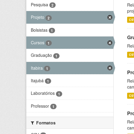
Pesquisa
Rel
2
pro
Projeto
2
CS
Bolsistas
1
Gr
Cursos
1
Rel
Graduação
CS
1
Itabira
1
Pr
Itajubá
Rel
1
cam
Laboratórios
1
CS
Professor
1
Pr
Rel
Formatos
cam