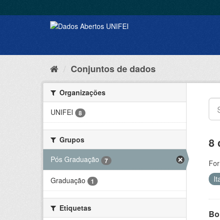
Conjuntos de dados
Organizações
UNIFEI
8
Grupos
8 
Pós Graduação
7
For
It
Graduação
1
Etiquetas
Bol