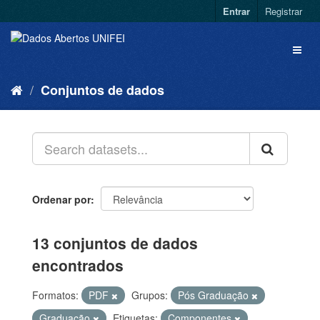
Entrar
Registrar
Conjuntos de dados
Ordenar por
13 conjuntos de dados
encontrados
Formatos:
PDF
Grupos:
Pós Graduação
Graduação
Etiquetas:
Componentes