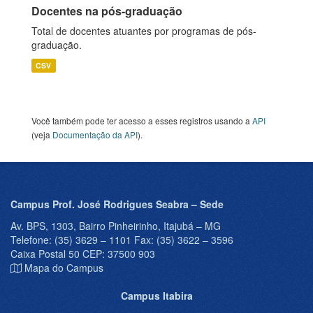
Docentes na pós-graduação
Total de docentes atuantes por programas de pós-
graduação.
CSV
Você também pode ter acesso a esses registros usando a
API
(veja
Documentação da API
).
Campus Prof. José Rodrigues Seabra – Sede
Av. BPS, 1303, Bairro Pinheirinho, Itajubá – MG
Telefone: (35) 3629 – 1101 Fax: (35) 3622 – 3596
Caixa Postal 50 CEP: 37500 903
Mapa do Campus
Campus Itabira