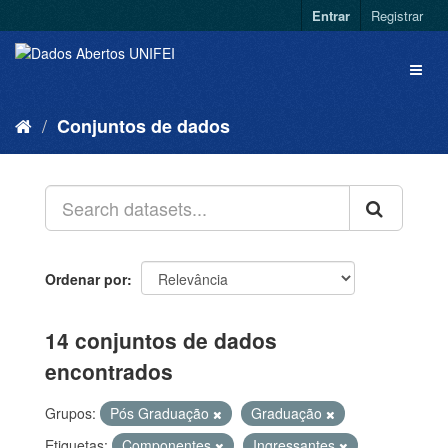
Entrar
Registrar
Conjuntos de dados
Ordenar por
14 conjuntos de dados
encontrados
Grupos:
Pós Graduação
Graduação
Etiquetas:
Componentes
Ingressantes