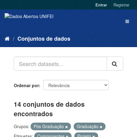
Entrar
Registrar
Conjuntos de dados
Ordenar por
14 conjuntos de dados
encontrados
Grupos:
Pós Graduação
Graduação
Etiquetas:
Componentes
Projeto