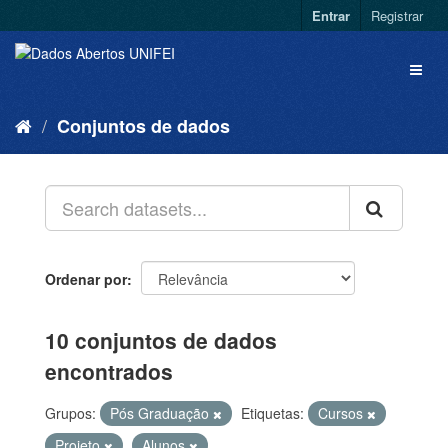
Entrar
Registrar
Conjuntos de dados
Ordenar por
10 conjuntos de dados
encontrados
Grupos:
Pós Graduação
Etiquetas:
Cursos
Projeto
Alunos