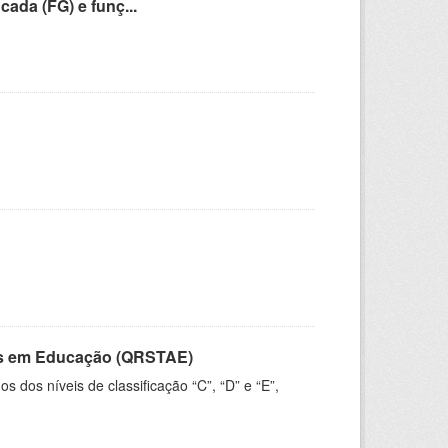
cada (FG) e funç...
vos em Educação (QRSTAE)
dos níveis de classificação “C”, “D” e “E”,