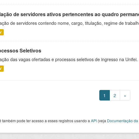
lação de servidores ativos pertencentes ao quadro permane
ação de servidores contendo nome, cargo, titulação, regime de trabal
V
ocessos Seletivos
ação das vagas ofertadas e processos seletivos de ingresso na Unifei.
V
1
2
»
ê também pode ter acesso a esses registros usando a
API
(veja
Documentação da 