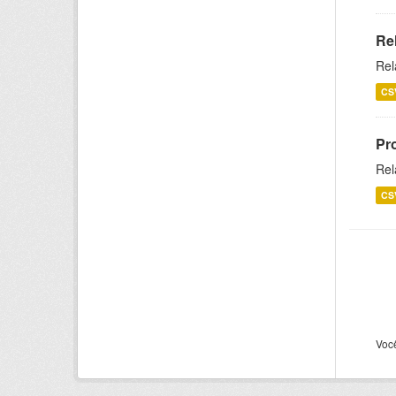
Re
Rel
CS
Pr
Rel
CS
Voc