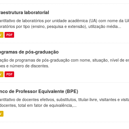
raestrutura laboratorial
ntitativo de laboratórios por unidade acadêmica (UA) com nome da U
oratórios por tipo (ensino, pesquisa e extensão), utilização média...
V
PDF
ogramas de pós-graduação
ação de programas de pós-graduação com nome, situação, nível de ens
es e número de discentes.
V
PDF
nco de Professor Equivalente (BPE)
ntitativo de docentes efetivos, substitutos, titular-livre, visitantes e vi
docentes, total em fator de equivalência,...
V