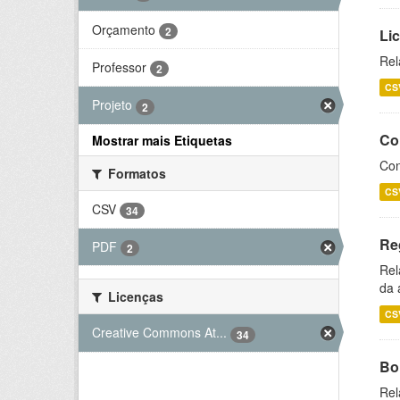
Orçamento
2
Li
Rel
Professor
2
CS
Projeto
2
Co
Mostrar mais Etiquetas
Con
Formatos
CS
CSV
34
Re
PDF
2
Rel
da 
Licenças
CS
Creative Commons At...
34
Bol
Rel