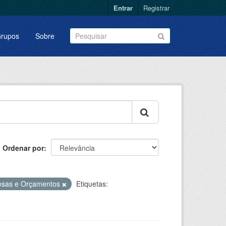
Entrar
Registrar
rupos
Sobre
Ordenar por
esas e Orçamentos
Etiquetas: