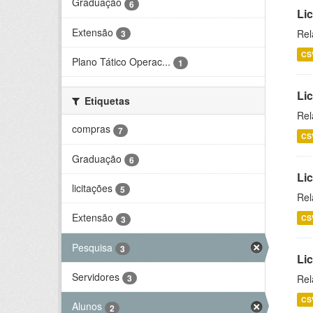
Graduação
6
Lic
Extensão
Rel
3
CS
Plano Tático Operac...
1
Lic
Etiquetas
Rel
compras
7
CS
Graduação
6
Lic
licitações
5
Rel
Extensão
CS
3
Pesquisa
3
Li
Servidores
Rel
3
CS
Alunos
2