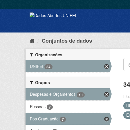
Conjuntos de dados
Organizações
UNIFEI
34
Grupos
34
Despesas e Orçamentos
10
Lic
U
Pessoas
7
E
Pós Graduação
7