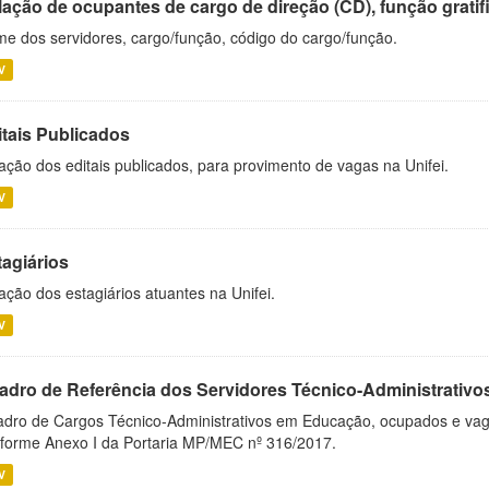
ação de ocupantes de cargo de direção (CD), função gratifi
e dos servidores, cargo/função, código do cargo/função.
V
itais Publicados
ação dos editais publicados, para provimento de vagas na Unifei.
V
tagiários
ação dos estagiários atuantes na Unifei.
V
adro de Referência dos Servidores Técnico-Administrati
dro de Cargos Técnico-Administrativos em Educação, ocupados e vagos 
forme Anexo I da Portaria MP/MEC nº 316/2017.
V