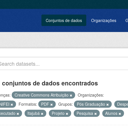
Conjuntos de dados
Organizações
G
 conjuntos de dados encontrados
enças:
Creative Commons Atribuição
Organizações:
NIFEI
Formatos:
PDF
Grupos:
Pós Graduação
Desp
xecutado
Itajubá
Projeto
Pesquisa
Alunos