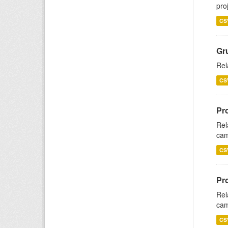
pro
CS
Gr
Rel
CS
Pr
Rel
cam
CS
Pr
Rel
cam
CS