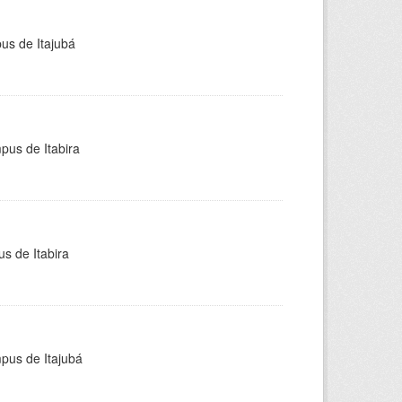
pus de Itajubá
pus de Itabira
s de Itabira
mpus de Itajubá