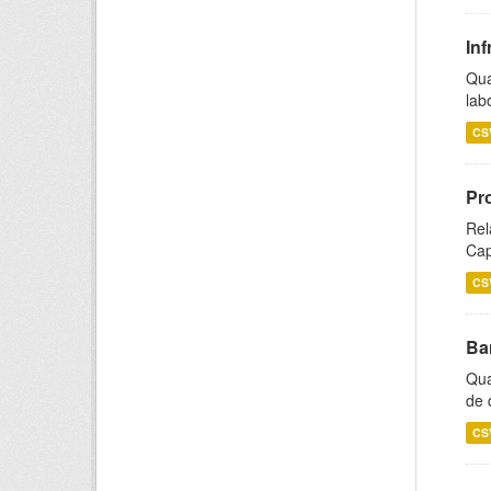
Inf
Qua
lab
CS
Pr
Rel
Cap
CS
Ba
Qua
de 
CS