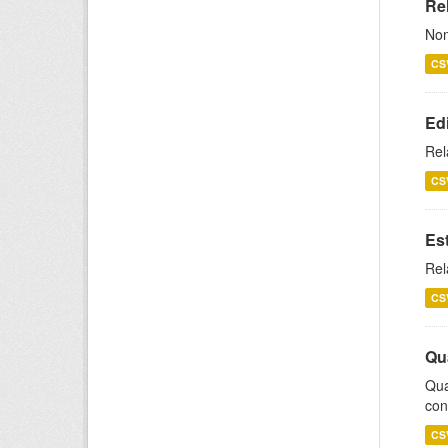
Rel
Nom
CS
Ed
Rel
CS
Es
Rel
CS
Qu
Qua
con
CS