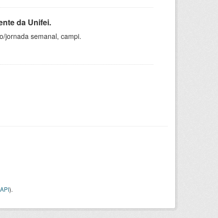
nte da Unifei.
ho/jornada semanal, campi.
API
).