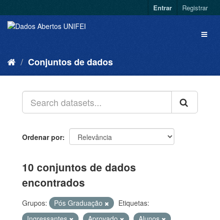
Entrar
Registrar
Conjuntos de dados
Ordenar por
10 conjuntos de dados
encontrados
Grupos:
Pós Graduação
Etiquetas:
Ingressantes
Aprovado
Alunos