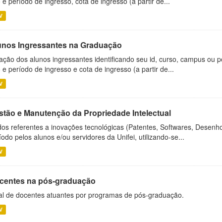
 e período de ingresso, cota de ingresso (a partir de...
V
unos Ingressantes na Graduação
ação dos alunos ingressantes identificando seu id, curso, campus ou p
 e período de ingresso e cota de ingresso (a partir de...
V
stão e Manutenção da Propriedade Intelectual
os referentes a inovações tecnológicas (Patentes, Softwares, Desenho
íodo pelos alunos e/ou servidores da Unifei, utilizando-se...
V
centes na pós-graduação
al de docentes atuantes por programas de pós-graduação.
V