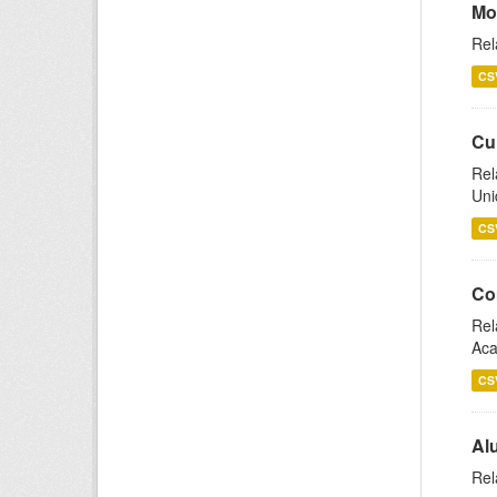
Mo
Rel
CS
Cu
Rel
Uni
CS
Co
Rel
Aca
CS
Al
Rel