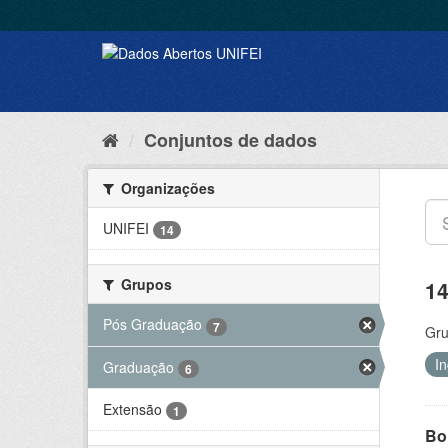
Conjuntos de dados
Organizações
UNIFEI
14
Grupos
14
Pós Graduação
7
Gru
I
Graduação
6
Extensão
1
Bol