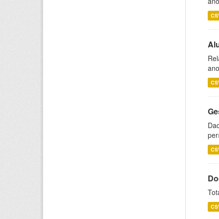
ano
CS
Al
Rel
ano
CS
Ge
Dad
per
CS
Do
Tot
CS