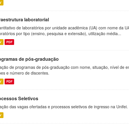
V
raestrutura laboratorial
ntitativo de laboratórios por unidade acadêmica (UA) com nome da U
oratórios por tipo (ensino, pesquisa e extensão), utilização média...
V
PDF
ogramas de pós-graduação
ação de programas de pós-graduação com nome, situação, nível de ens
es e número de discentes.
V
PDF
ocessos Seletivos
ação das vagas ofertadas e processos seletivos de ingresso na Unifei.
V