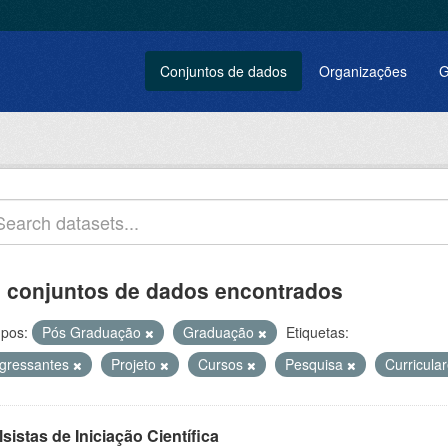
Conjuntos de dados
Organizações
G
 conjuntos de dados encontrados
pos:
Pós Graduação
Graduação
Etiquetas:
ngressantes
Projeto
Cursos
Pesquisa
Curricula
sistas de Iniciação Científica