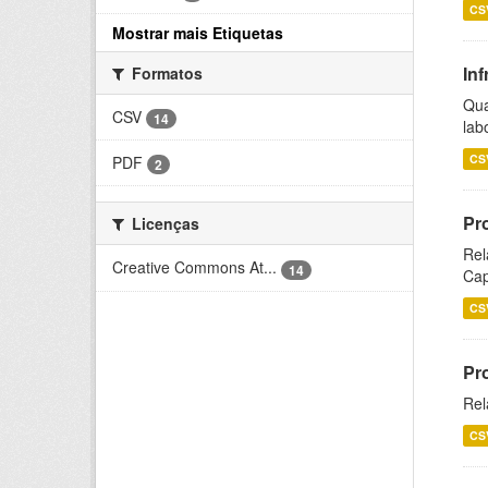
CS
Mostrar mais Etiquetas
Inf
Formatos
Qua
CSV
14
lab
CS
PDF
2
Pr
Licenças
Rel
Creative Commons At...
14
Cap
CS
Pr
Rel
CS