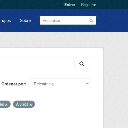
Entrar
Registrar
rupos
Sobre
Ordenar por
res
Alunos