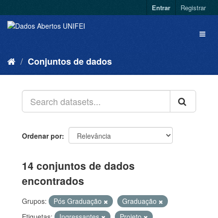
Entrar
Registrar
Conjuntos de dados
Ordenar por
14 conjuntos de dados
encontrados
Grupos:
Pós Graduação
Graduação
Etiquetas:
Ingressantes
Projeto