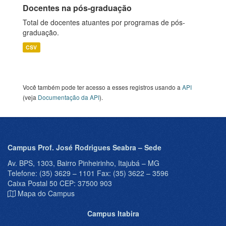
Docentes na pós-graduação
Total de docentes atuantes por programas de pós-
graduação.
CSV
Você também pode ter acesso a esses registros usando a
API
(veja
Documentação da API
).
Campus Prof. José Rodrigues Seabra – Sede
Av. BPS, 1303, Bairro Pinheirinho, Itajubá – MG
Telefone: (35) 3629 – 1101 Fax: (35) 3622 – 3596
Caixa Postal 50 CEP: 37500 903
Mapa do Campus
Campus Itabira