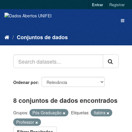
Entrar
Registrar
Conjuntos de dados
Ordenar por
8 conjuntos de dados encontrados
Grupos:
Pós Graduação
Etiquetas:
Itabira
Professor
Filtrar Resultados