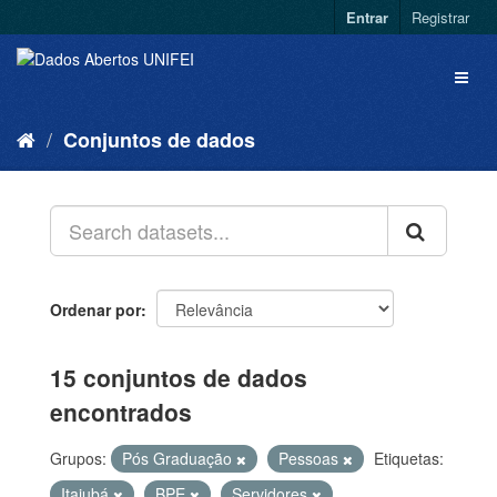
Entrar
Registrar
Conjuntos de dados
Ordenar por
15 conjuntos de dados
encontrados
Grupos:
Pós Graduação
Pessoas
Etiquetas:
Itajubá
BPE
Servidores