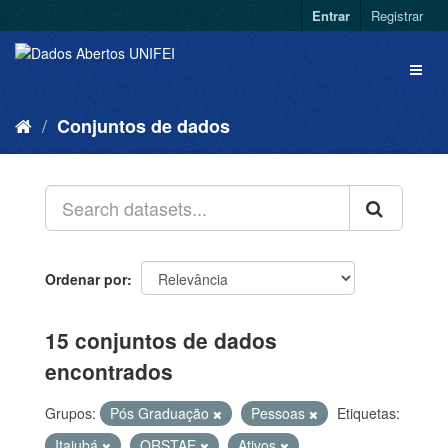
Entrar
Registrar
Conjuntos de dados
Ordenar por
15 conjuntos de dados
encontrados
Grupos:
Pós Graduação
Pessoas
Etiquetas:
Itajubá
QRSTAE
Ativos