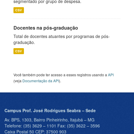
segmentado por grupo de despesa.
CSV
Docentes na pós-graduação
Total de docentes atuantes por programas de pós-
graduação.
CSV
Você também pode ter acesso a esses registros usando a
API
(veja
Documentação da API
).
Campus Prof. José Rodrigues Seabra – Sede
Av. BPS, 1303, Bairro Pinheirinho, Itajubá – MG
Telefone: (35) 3629 – 1101 Fax: (35) 3622 – 3596
Caixa Postal 50 CEP: 37500 903