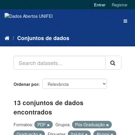
Entrar
Registrar
Conjuntos de dados
Ordenar por
13 conjuntos de dados
encontrados
Formatos:
PDF
Grupos:
Pós Graduação
Graduação
Etiquetas:
Itajubá
Alunos