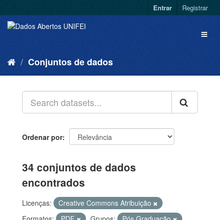
Entrar
Registrar
Conjuntos de dados
Ordenar por
34 conjuntos de dados
encontrados
Licenças:
Creative Commons Atribuição
Formatos:
PDF
Grupos:
Pós Graduação