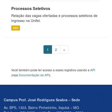
Processos Seletivos
Relação das vagas ofertadas e processos seletivos de
ingresso na Unifei.
CSV
1
2
»
Você também pode ter acesso a esses registros usando a
API
(veja
Documentação da API
).
Campus Prof. José Rodrigues Seabra – Sede
Av. BPS, 1303, Bairro Pinheirinho, Itajubá – MG