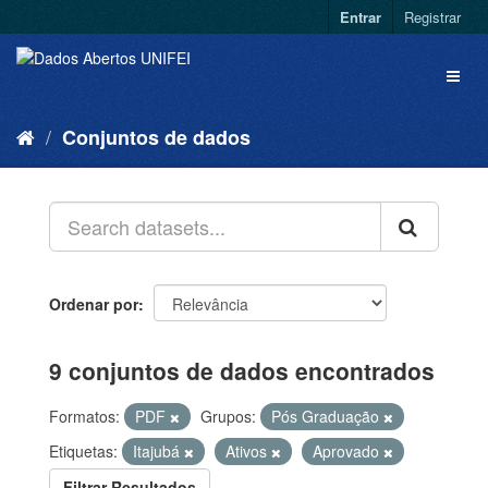
Entrar
Registrar
Conjuntos de dados
Ordenar por
9 conjuntos de dados encontrados
Formatos:
PDF
Grupos:
Pós Graduação
Etiquetas:
Itajubá
Ativos
Aprovado
Filtrar Resultados