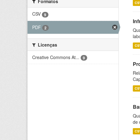
Formatos
CS
CSV
9
Inf
PDF
2
Qua
lab
Licenças
CS
Creative Commons At...
9
Pr
Rel
Cap
CS
Ba
Qua
de 
CS