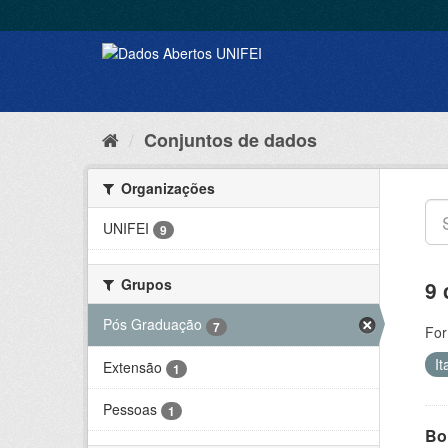
Conjuntos de dados
Organizações
UNIFEI
9
Grupos
9 
Pós Graduação
7
For
I
Extensão
1
Pessoas
1
Bol