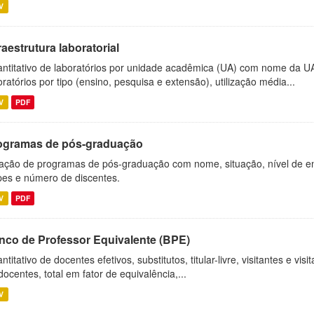
V
raestrutura laboratorial
ntitativo de laboratórios por unidade acadêmica (UA) com nome da U
oratórios por tipo (ensino, pesquisa e extensão), utilização média...
V
PDF
ogramas de pós-graduação
ação de programas de pós-graduação com nome, situação, nível de ens
es e número de discentes.
V
PDF
nco de Professor Equivalente (BPE)
ntitativo de docentes efetivos, substitutos, titular-livre, visitantes e vi
docentes, total em fator de equivalência,...
V