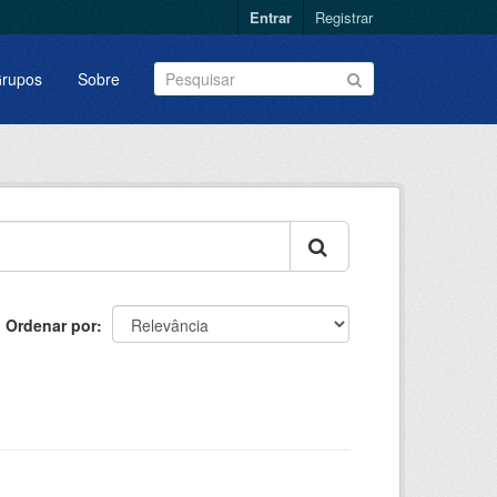
Entrar
Registrar
rupos
Sobre
Ordenar por