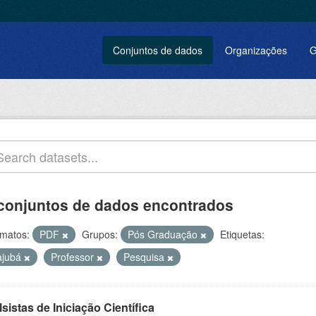
Conjuntos de dados
Organizações
G
conjuntos de dados encontrados
matos:
PDF
Grupos:
Pós Graduação
Etiquetas:
tajubá
Professor
Pesquisa
sistas de Iniciação Científica