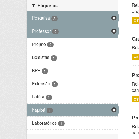
Rel
Etiquetas
pro
Pesquisa
3
CS
Professor
2
Gr
Projeto
2
Rel
Bolsistas
CS
1
BPE
1
Pr
Extensão
Rel
1
cam
Itabira
1
CS
Itajubá
1
Pr
Laboratórios
1
Rel
cam