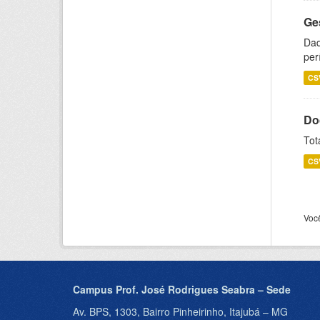
Ge
Dad
per
CS
Do
Tot
CS
Voc
Campus Prof. José Rodrigues Seabra – Sede
Av. BPS, 1303, Bairro Pinheirinho, Itajubá – MG