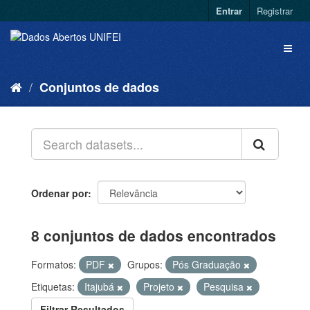
Entrar
Registrar
Conjuntos de dados
Ordenar por
8 conjuntos de dados encontrados
Formatos:
PDF
Grupos:
Pós Graduação
Etiquetas:
Itajubá
Projeto
Pesquisa
Filtrar Resultados