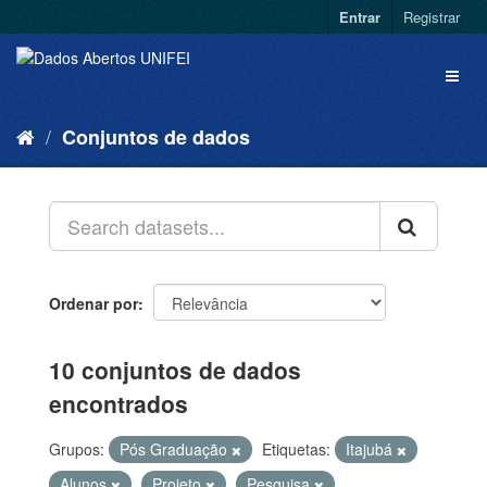
Entrar
Registrar
Conjuntos de dados
Ordenar por
10 conjuntos de dados
encontrados
Grupos:
Pós Graduação
Etiquetas:
Itajubá
Alunos
Projeto
Pesquisa