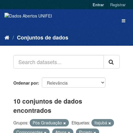
Entrar
Registrar
Conjuntos de dados
Ordenar por
10 conjuntos de dados
encontrados
Grupos:
Pós Graduação
Etiquetas:
Itajubá
Componentes
Ativos
Projeto