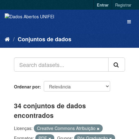
Entrar
Registrar
Conjuntos de dados
Ordenar por
34 conjuntos de dados
encontrados
Licenças:
Creative Commons Atribuição
Formatos:
PDF
Grupos:
Pós Graduação