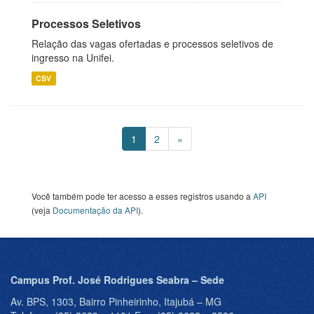
Processos Seletivos
Relação das vagas ofertadas e processos seletivos de
ingresso na Unifei.
CSV
1
2
»
Você também pode ter acesso a esses registros usando a
API
(veja
Documentação da API
).
Campus Prof. José Rodrigues Seabra – Sede
Av. BPS, 1303, Bairro Pinheirinho, Itajubá – MG