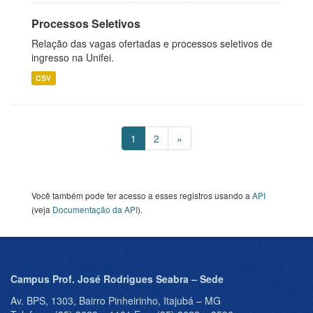
Processos Seletivos
Relação das vagas ofertadas e processos seletivos de
ingresso na Unifei.
CSV
1
2
»
Você também pode ter acesso a esses registros usando a
API
(veja
Documentação da API
).
Campus Prof. José Rodrigues Seabra – Sede
Av. BPS, 1303, Bairro Pinheirinho, Itajubá – MG