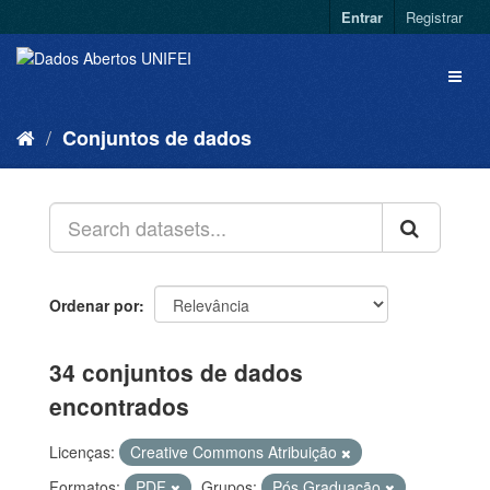
Entrar
Registrar
Conjuntos de dados
Ordenar por
34 conjuntos de dados
encontrados
Licenças:
Creative Commons Atribuição
Formatos:
PDF
Grupos:
Pós Graduação