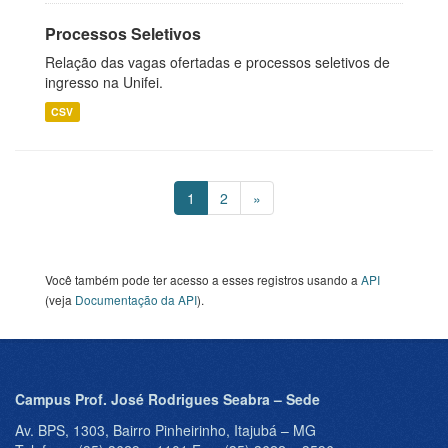
Processos Seletivos
Relação das vagas ofertadas e processos seletivos de
ingresso na Unifei.
CSV
1
2
»
Você também pode ter acesso a esses registros usando a
API
(veja
Documentação da API
).
Campus Prof. José Rodrigues Seabra – Sede
Av. BPS, 1303, Bairro Pinheirinho, Itajubá – MG