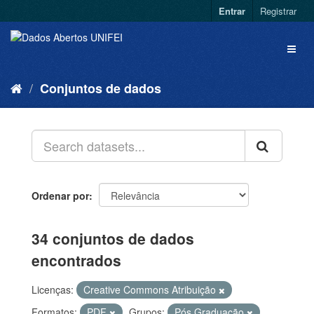
Entrar
Registrar
Conjuntos de dados
Ordenar por
34 conjuntos de dados
encontrados
Licenças:
Creative Commons Atribuição
Formatos:
PDF
Grupos:
Pós Graduação