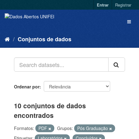
Entrar
Registrar
Conjuntos de dados
Ordenar por
10 conjuntos de dados
encontrados
Formatos:
PDF
Grupos:
Pós Graduação
Etiquetas:
Laboratórios
Concluídos