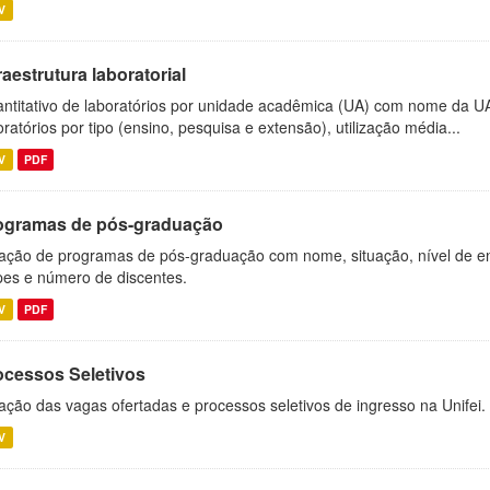
V
raestrutura laboratorial
ntitativo de laboratórios por unidade acadêmica (UA) com nome da U
oratórios por tipo (ensino, pesquisa e extensão), utilização média...
V
PDF
ogramas de pós-graduação
ação de programas de pós-graduação com nome, situação, nível de ens
es e número de discentes.
V
PDF
ocessos Seletivos
ação das vagas ofertadas e processos seletivos de ingresso na Unifei.
V