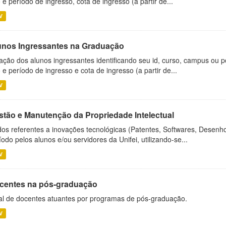
 e período de ingresso, cota de ingresso (a partir de...
V
unos Ingressantes na Graduação
ação dos alunos ingressantes identificando seu id, curso, campus ou p
 e período de ingresso e cota de ingresso (a partir de...
V
stão e Manutenção da Propriedade Intelectual
os referentes a inovações tecnológicas (Patentes, Softwares, Desenho
íodo pelos alunos e/ou servidores da Unifei, utilizando-se...
V
centes na pós-graduação
al de docentes atuantes por programas de pós-graduação.
V