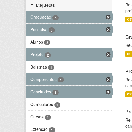
Rel
Etiquetas
pro
Graduação
6
CS
Pesquisa
3
Gr
Alunos
2
Rel
Projeto
CS
2
Bolsistas
1
Pr
Componentes
Rel
1
cam
Concluídos
1
CS
Curriculares
1
Pr
Cursos
1
Rel
cam
Extensão
1