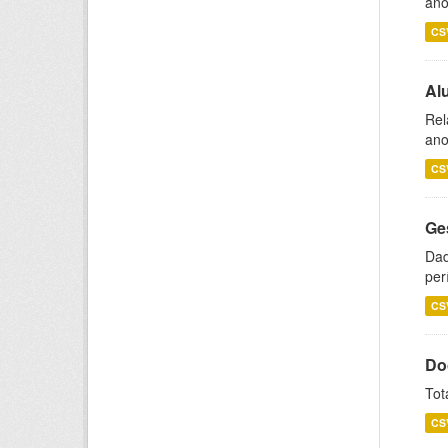
ano
CS
Al
Rel
ano
CS
Ge
Dad
per
CS
Do
Tot
CS