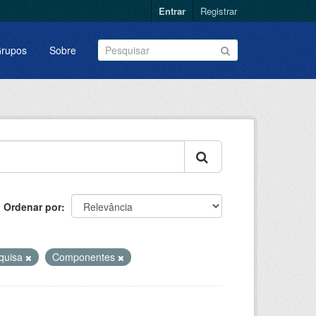
Entrar
Registrar
rupos
Sobre
Ordenar por
quisa
Componentes