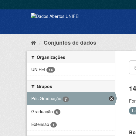
Conjuntos de dados
Organizações
UNIFEI
14
Grupos
14
Pós Graduação
7
For
L
Graduação
6
Extensão
1
Bol