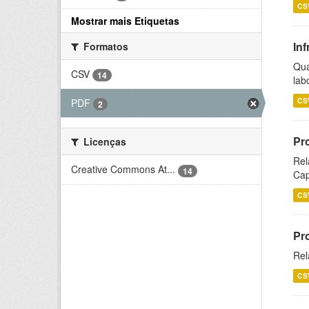
CS
Mostrar mais Etiquetas
Inf
Formatos
Qua
CSV
14
lab
CS
PDF
2
Pr
Licenças
Rel
Creative Commons At...
14
Cap
CS
Pr
Rel
CS