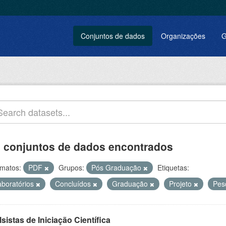
Conjuntos de dados
Organizações
G
 conjuntos de dados encontrados
matos:
PDF
Grupos:
Pós Graduação
Etiquetas:
aboratórios
Concluídos
Graduação
Projeto
Pes
sistas de Iniciação Científica