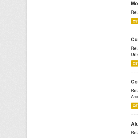
Mo
Rel
CS
Cu
Rel
Uni
CS
Co
Rel
Aca
CS
Al
Rel