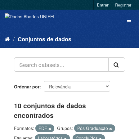
Entrar
Registrar
Conjuntos de dados
Ordenar por
10 conjuntos de dados
encontrados
Formatos:
PDF
Grupos:
Pós Graduação
Etiquetas:
Laboratórios
Concluídos