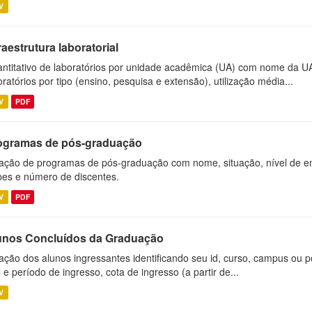
V
raestrutura laboratorial
ntitativo de laboratórios por unidade acadêmica (UA) com nome da U
oratórios por tipo (ensino, pesquisa e extensão), utilização média...
V
PDF
ogramas de pós-graduação
ação de programas de pós-graduação com nome, situação, nível de ens
es e número de discentes.
V
PDF
unos Concluídos da Graduação
ação dos alunos ingressantes identificando seu id, curso, campus ou p
 e período de ingresso, cota de ingresso (a partir de...
V