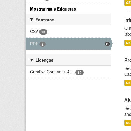
CS
Mostrar mais Etiquetas
Inf
Formatos
Qua
CSV
10
lab
CS
PDF
2
Pr
Licenças
Rel
Creative Commons At...
10
Cap
CS
Al
Rel
ano
CS