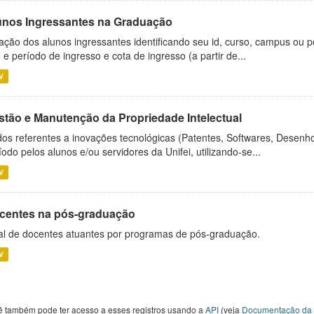
unos Ingressantes na Graduação
ação dos alunos ingressantes identificando seu id, curso, campus ou p
 e período de ingresso e cota de ingresso (a partir de...
V
stão e Manutenção da Propriedade Intelectual
os referentes a inovações tecnológicas (Patentes, Softwares, Desenho
íodo pelos alunos e/ou servidores da Unifei, utilizando-se...
V
centes na pós-graduação
al de docentes atuantes por programas de pós-graduação.
V
ê também pode ter acesso a esses registros usando a
API
(veja
Documentação da 