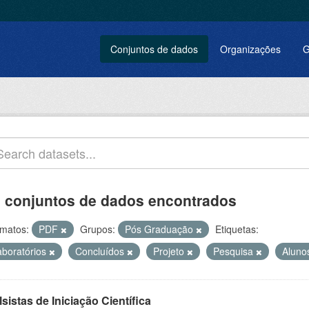
Conjuntos de dados
Organizações
G
 conjuntos de dados encontrados
matos:
PDF
Grupos:
Pós Graduação
Etiquetas:
aboratórios
Concluídos
Projeto
Pesquisa
Alun
sistas de Iniciação Científica