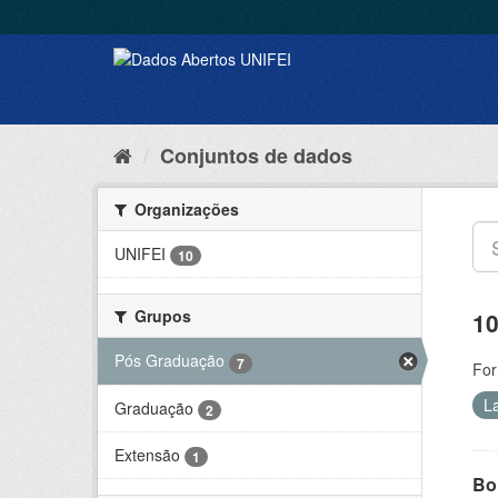
Conjuntos de dados
Organizações
UNIFEI
10
Grupos
10
Pós Graduação
7
For
L
Graduação
2
Extensão
1
Bol