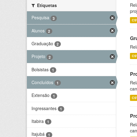
Rel
Etiquetas
pro
Pesquisa
3
CS
Alunos
2
Gr
Graduação
2
Rel
Projeto
CS
2
Bolsistas
1
Pr
Concluídos
Rel
1
cam
Extensão
1
CS
Ingressantes
1
Pr
Itabira
1
Rel
cam
Itajubá
1