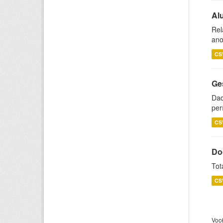
Al
Rel
ano
CS
Ge
Dad
per
CS
Do
Tot
CS
Voc